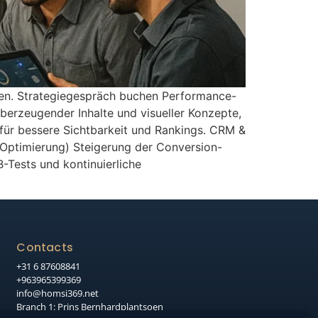
en. Strategiegespräch buchen Performance-
berzeugender Inhalte und visueller Konzepte,
 für bessere Sichtbarkeit und Rankings. CRM &
ptimierung) Steigerung der Conversion-
-Tests und kontinuierliche
Contacts
+31 6 87608841
+963965399369
info@homsi369.net
Branch 1: Prins Bernhardplantsoen