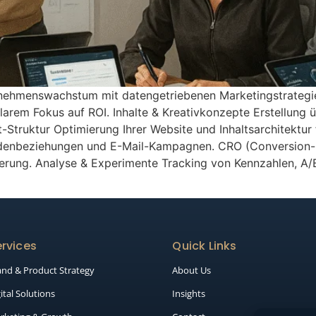
rnehmenswachstum mit datengetriebenen Marketingstrategi
rem Fokus auf ROI. Inhalte & Kreativkonzepte Erstellung ü
t-Struktur Optimierung Ihrer Website und Inhaltsarchitektur
ndenbeziehungen und E-Mail-Kampagnen. CRO (Conversion-O
erung. Analyse & Experimente Tracking von Kennzahlen, A/B
rvices
Quick Links
and & Product Strategy
About Us
ital Solutions
Insights