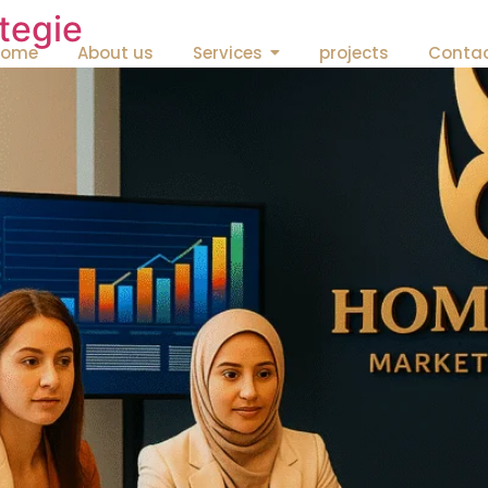
tegie
Home
About us
Services
projects
Conta