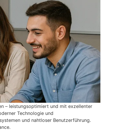
 leistungsoptimiert und mit exzellenter
oderner Technologie und
ssystemen und nahtloser Benutzerführung.
ance.