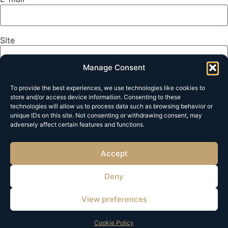
Site
Manage Consent
To provide the best experiences, we use technologies like cookies to
Mijn naam, e-mail en site opslaan in deze browser voor de
store and/or access device information. Consenting to these
volgende keer wanneer ik een reactie plaats.
technologies will allow us to process data such as browsing behavior or
unique IDs on this site. Not consenting or withdrawing consent, may
adversely affect certain features and functions.
Accept
Deny
View preferences
Cookie Policy