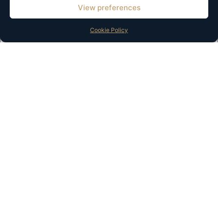
View preferences
Cookie Policy
Naam
*
E-mail
*
Site