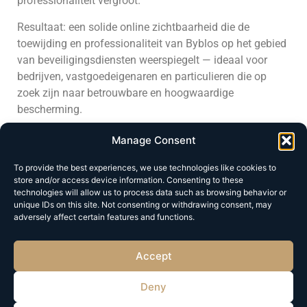
professionaliteit vergroot.
Resultaat: een solide online zichtbaar­heid die de
toewijding en professionaliteit van Byblos op het gebied
van beveiligingsdiensten weerspiegelt — ideaal voor
bedrijven, vastgoedeigenaren en particulieren die op
zoek zijn naar betrouwbare en hoogwaardige
bescherming.
Manage Consent
To provide the best experiences, we use technologies like cookies to
Geef een reactie
store and/or access device information. Consenting to these
technologies will allow us to process data such as browsing behavior or
unique IDs on this site. Not consenting or withdrawing consent, may
adversely affect certain features and functions.
Je e-mailadres wordt niet gepubliceerd.
Vereiste velden
zijn gemarkeerd met
*
Accept
Reactie
*
Deny