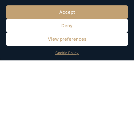
Accept
Deny
Wij helpen bedrijven om ideeën om te zetten in schaalbare merken
through strategie, technologie en groeioplossingen.
View preferences
© 2025 Alle rechten voorbehouden. Ontwikkeld en ondersteund door
Cookie Policy
HOMSI369.
Diensten
Snelle Links
Merk- en Productstrategie
Over Ons
Digitale Oplossingen
Inzichten
Marketing & Groei
Contact
Marketing & Groei
Contact