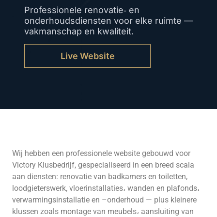
Professionele renovatie‑ en
onderhoudsdiensten voor elke ruimte —
vakmanschap en kwaliteit.
Live Website
Wij hebben een professionele website gebouwd voor
Victory Klusbedrijf, gespecialiseerd in een breed scala
aan diensten: renovatie van badkamers en toiletten,
loodgieterswerk, vloerinstallaties، wanden en plafonds،
verwarmingsinstallatie en –onderhoud — plus kleinere
klussen zoals montage van meubels، aansluiting van