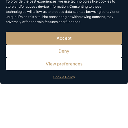
To provide the best experiences, we use technologies like cookies to
Reactie
*
store and/or access device information. Consenting to these
technologies will allow us to process data such as browsing behavior or
unique IDs on this site. Not consenting or withdrawing consent, may
adversely affect certain features and functions.
Accept
Deny
View preferences
Cookie Policy
Naam
*
E-mail
*
Site