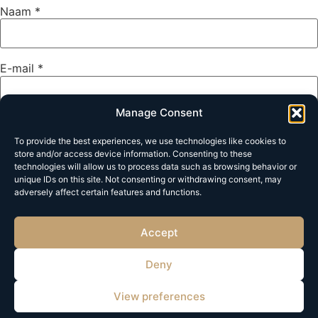
Naam
*
E-mail
*
Manage Consent
Site
To provide the best experiences, we use technologies like cookies to
store and/or access device information. Consenting to these
technologies will allow us to process data such as browsing behavior or
unique IDs on this site. Not consenting or withdrawing consent, may
adversely affect certain features and functions.
Mijn naam, e-mail en site opslaan in deze browser voor de
volgende keer wanneer ik een reactie plaats.
Accept
Deny
View preferences